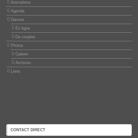
Animations
Agenda
Danses
En ligne
De couples
Photos
Galerie
Archives
Liens
CONTACT DIRECT