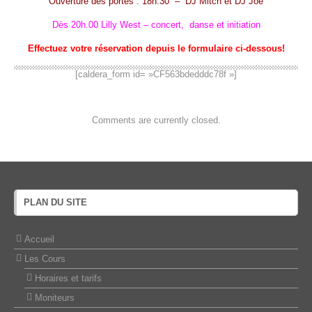
Ouverture des portes : 18h.30 – DJ Mitch et DJ Joe
Dès 20h.00 Lilly West – concert, danse et initiation
Effectuez votre réservation depuis le formulaire ci-dessous!
[caldera_form id= »CF563bdedddc78f »]
Comments are currently closed.
PLAN DU SITE
Accueil
Les Cours
Horaires et tarifs
Moniteurs