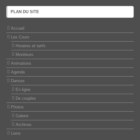
PLAN DU SITE
Accueil
Les Cours
Horaires et tarifs
Moniteurs
Animations
Agenda
Danses
En ligne
De couples
Photos
Galerie
Archives
Liens