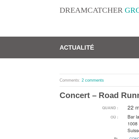
DREAMCATCHER
GRO
ACTUALITÉ
Comments:
2 comments
Concert – Road Runne
22 m
QUAND :
Bar la
OÙ :
1008 P
Suiss
CON