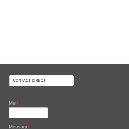
CONTACT DIRECT
Mail
*
M
Message
*