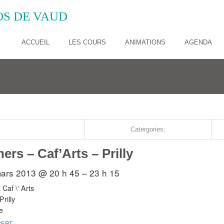
S DE VAUD
ACCUEIL
LES COURS
ANIMATIONS
AGENDA
Catergories:
rs – Caf’Arts – Prilly
ars 2013 @ 20 h 45 – 23 h 15
 Caf \' Arts
rilly
e
CERT